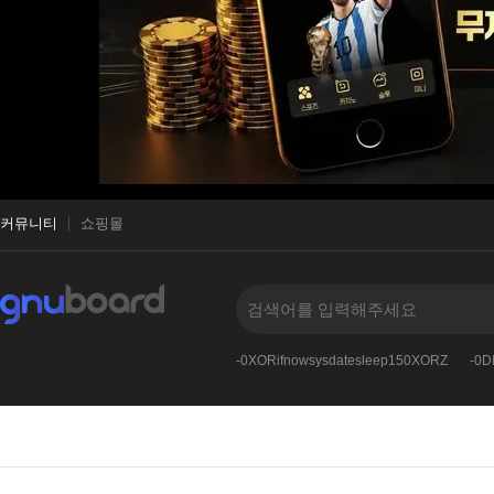
커뮤니티
쇼핑몰
-0XORifnowsysdatesleep150XORZ
-0D