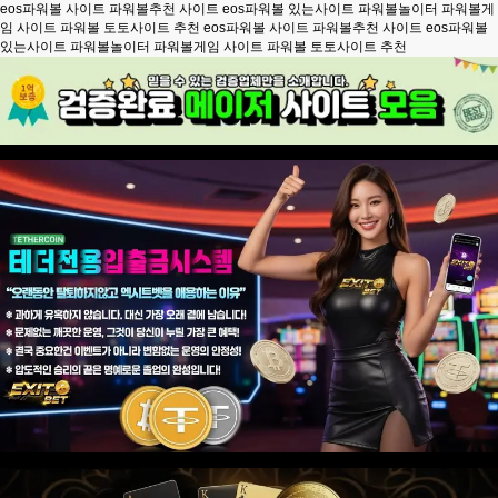
eos파워볼 사이트 파워볼추천 사이트 eos파워볼 있는사이트 파워볼놀이터 파워볼게
임 사이트 파워볼 토토사이트 추천
eos파워볼 사이트 파워볼추천 사이트 eos파워볼
있는사이트 파워볼놀이터 파워볼게임 사이트 파워볼 토토사이트 추천