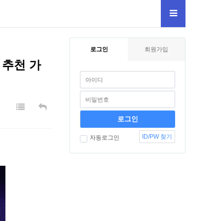
로그인
회원가입
 추천 가
ID/PW 찾기
자동로그인