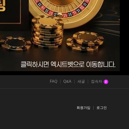
FAQ
Q&A
새글
접속자
2
회원가입
로그인