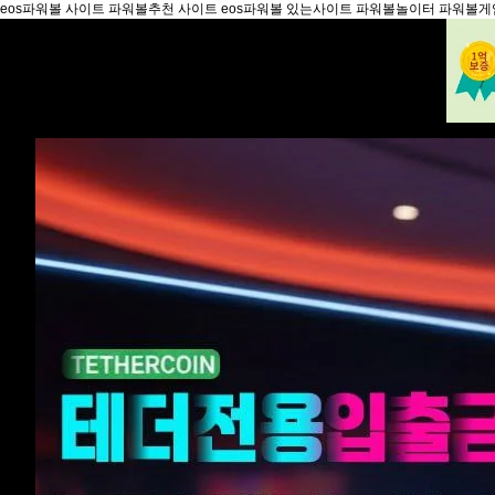
eos파워볼 사이트 파워볼추천 사이트 eos파워볼 있는사이트 파워볼놀이터 파워볼