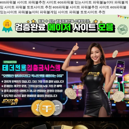
eos파워볼 사이트 파워볼추천 사이트 eos파워볼 있는사이트 파워볼놀이터 파워볼게
임 사이트 파워볼 토토사이트 추천
eos파워볼 사이트 파워볼추천 사이트 eos파워볼
있는사이트 파워볼놀이터 파워볼게임 사이트 파워볼 토토사이트 추천