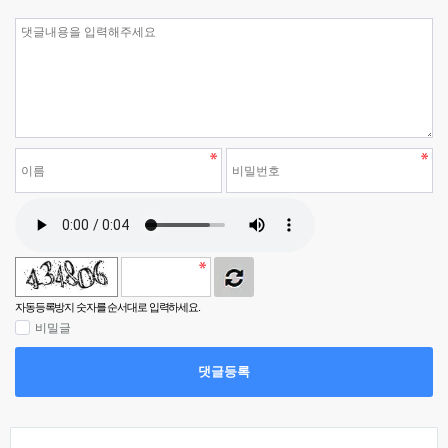
자동등록방지 숫자를 순서대로 입력하세요.
비밀글
댓글등록