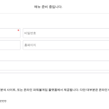
메뉴 준비 중입니다.