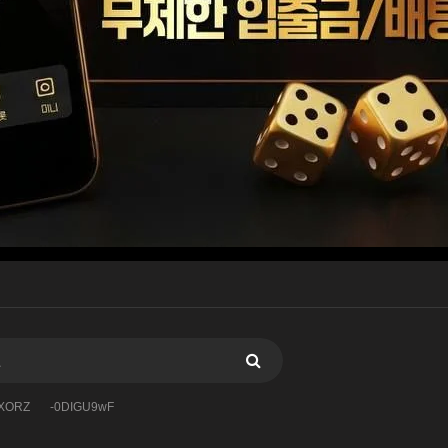
0XORZ
-0DIGU9wF