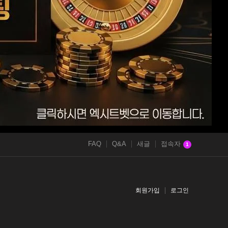
FAQ
Q&A
새글
접속자
1
회원가입
로그인