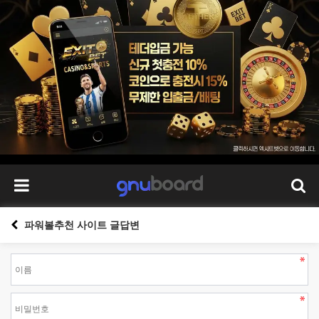
파워볼추천 사이트 글답변