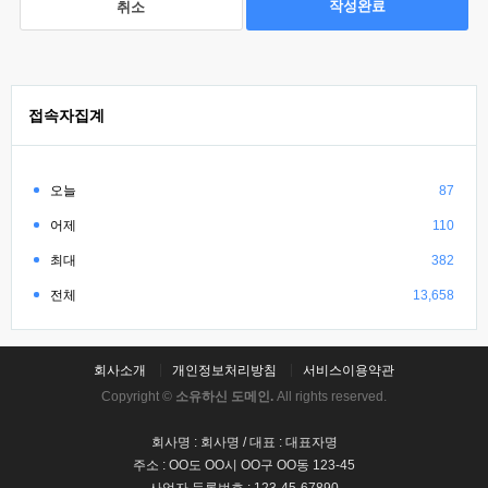
작성완료
취소
접속자집계
오늘
87
어제
110
최대
382
전체
13,658
회사소개
개인정보처리방침
서비스이용약관
Copyright ©
소유하신 도메인.
All rights reserved.
회사명 : 회사명 / 대표 : 대표자명
주소 : OO도 OO시 OO구 OO동 123-45