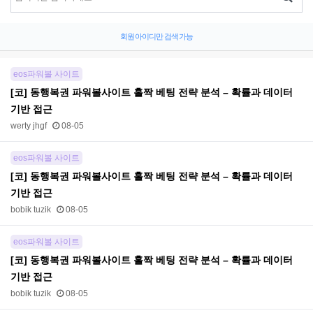
회원 아이디만 검색 가능
eos파워볼 사이트
[코] 동행복권 파워볼사이트 홀짝 베팅 전략 분석 – 확률과 데이터
기반 접근
werty jhgf
08-05
eos파워볼 사이트
[코] 동행복권 파워볼사이트 홀짝 베팅 전략 분석 – 확률과 데이터
기반 접근
bobik tuzik
08-05
eos파워볼 사이트
[코] 동행복권 파워볼사이트 홀짝 베팅 전략 분석 – 확률과 데이터
기반 접근
bobik tuzik
08-05