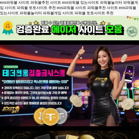
eos파워볼 사이트 파워볼추천 사이트 eos파워볼 있는사이트 파워볼놀이터 파워볼게
임 사이트 파워볼 토토사이트 추천
eos파워볼 사이트 파워볼추천 사이트 eos파워볼
있는사이트 파워볼놀이터 파워볼게임 사이트 파워볼 토토사이트 추천