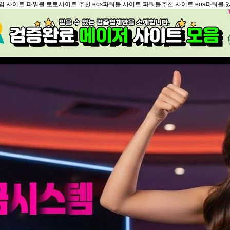
게임 사이트 파워볼 토토사이트 추천
eos파워볼 사이트 파워볼추천 사이트 eos파워볼