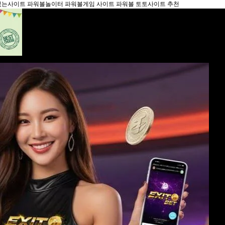
 있는사이트 파워볼놀이터 파워볼게임 사이트 파워볼 토토사이트 추천