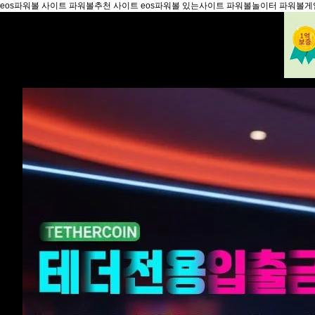
eos파워볼 사이트 파워볼추천 사이트 eos파워볼 있는사이트 파워볼놀이터 파워볼