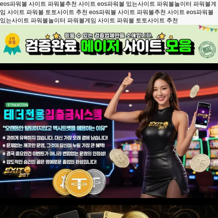
eos파워볼 사이트 파워볼추천 사이트 eos파워볼 있는사이트 파워볼놀이터 파워볼게
임 사이트 파워볼 토토사이트 추천
eos파워볼 사이트 파워볼추천 사이트 eos파워볼
있는사이트 파워볼놀이터 파워볼게임 사이트 파워볼 토토사이트 추천