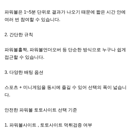
파워볼은 1~5분 단위로 결과가 나오기 때문에 짧은 시간 안에
여러 번 참여할 수 있습니다.
2. 간단한 규칙
파워볼홀짝, 파워볼언더오버 등 단순한 방식으로 누구나 쉽게
접근할 수 있습니다.
3. 다양한 배팅 옵션
스포츠 + 미니게임을 동시에 즐길 수 있어 선택의 폭이 넓습니
다.
안전한 파워볼 토토사이트 선택 기준
1. 파워볼사이트 , 토토사이트 먹튀검증 여부