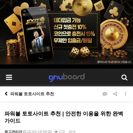
파워볼 토토사이트 추천
파워볼 토토사이트 추천 | 안전한 이용을 위한 완벽
가이드
최고관리자
26-03-18 00:00
172
0