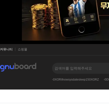
커뮤니티
쇼핑몰
-0XORifnowsysdatesleep150XORZ
-0D