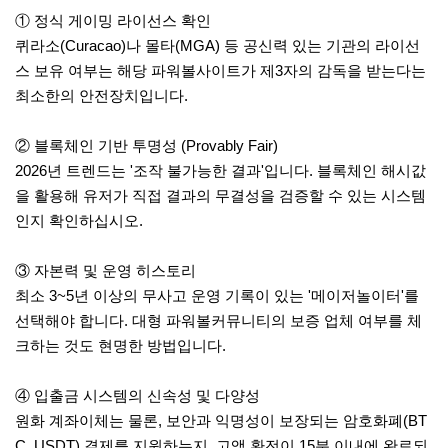
① 정식 게이밍 라이선스 확인
퀴라소(Curacao)나 몰타(MGA) 등 공신력 있는 기관의 라이선
스 보유 여부는 해당 파워볼사이트가 제3자의 감독을 받는다는
최소한의 안전장치입니다.
② 블록체인 기반 투명성 (Provably Fair)
2026년 트렌드는 '조작 불가능한 결과'입니다. 블록체인 해시값
을 활용해 유저가 직접 결과의 무결성을 검증할 수 있는 시스템
인지 확인하십시오.
③ 자본력 및 운영 히스토리
최소 3~5년 이상의 무사고 운영 기록이 있는 '메이저놀이터'를
선택해야 합니다. 대형 파워볼커뮤니티의 보증 업체 여부를 체
크하는 것도 현명한 방법입니다.
④ 입출금 시스템의 신속성 및 다양성
원화 계좌이체는 물론, 보안과 익명성이 보장되는 암호화폐(BT
C, USDT) 결제를 지원하는지, 고액 환전이 15분 이내에 완료되