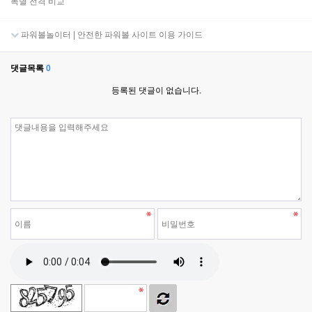
목별 전격 비교
파워볼놀이터 | 안전한 파워볼 사이트 이용 가이드
댓글목록
0
등록된 댓글이 없습니다.