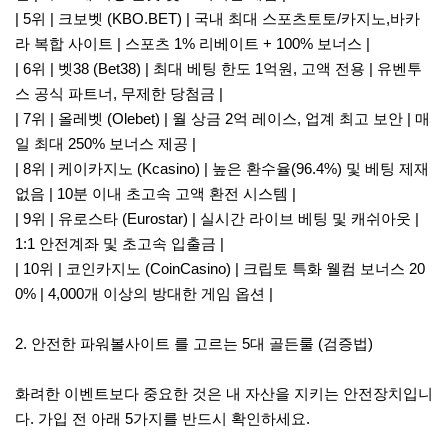
| 5위 | 크보벳 (KBO.BET) | 국내 최대 스포츠토토/카지노,바카
라 복합 사이트 | 스포츠 1% 리베이트 + 100% 보너스 |
| 6위 | 벳38 (Bet38) | 최대 베팅 한도 1억원, 고액 전용 | 유벤투
스 공식 파트너, 무제한 당첨금 |
| 7위 | 올레벳 (Olebet) | 월 상금 2억 레이스, 업계 최고 보안 | 매
일 최대 250% 보너스 제공 |
| 8위 | 케이카지노 (Kcasino) | 높은 환수율(96.4%) 및 베팅 제재
없음 | 10분 이내 초고속 고액 환전 시스템 |
| 9위 | 유로스타 (Eurostar) | 실시간 라이브 베팅 및 캐쉬아웃 |
1:1 안전계좌 및 초고속 입출금 |
| 10위 | 코인카지노 (CoinCasino) | 크립토 특화 웰컴 보너스 20
0% | 4,000개 이상의 방대한 게임 옵션 |
2. 안전한 파워볼사이트 를 고르는 5대 골든룰 (검증법)
화려한 이벤트보다 중요한 것은 내 자산을 지키는 안전장치입니
다. 가입 전 아래 5가지를 반드시 확인하세요.