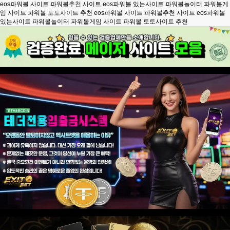
eos파워볼 사이트 파워볼추천 사이트 eos파워볼 있는사이트 파워볼놀이터 파워볼게
임 사이트 파워볼 토토사이트 추천
eos파워볼 사이트 파워볼추천 사이트 eos파워볼
있는사이트 파워볼놀이터 파워볼게임 사이트 파워볼 토토사이트 추천