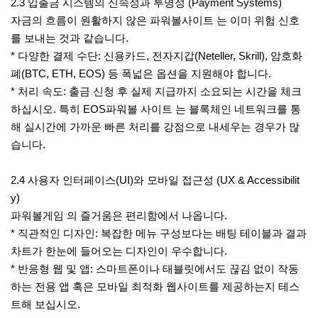
2.3 입출금 시스템의 신속성과 투명성 (Payment Systems)
자금의 흐름이 원활하지 않은 파워볼사이트 는 이미 위험 신호
를 보내는 것과 같습니다.
* 다양한 결제 수단: 신용카드, 전자지갑(Neteller, Skrill), 암호화
폐(BTC, ETH, EOS) 등 폭넓은 옵션을 지원해야 합니다.
* 처리 속도: 출금 신청 후 실제 지급까지 소요되는 시간을 체크
하십시오. 특히 EOS파워볼 사이트 는 블록체인 네트워크를 통
해 실시간에 가까운 빠른 처리를 강점으로 내세우는 경우가 많
습니다.
2.4 사용자 인터페이스(UI)와 모바일 접근성 (UX & Accessibilit
y)
파워볼게임 의 즐거움은 편리함에서 나옵니다.
* 직관적인 디자인: 복잡한 메뉴 구성보다는 배팅 테이블과 결과
차트가 한눈에 들어오는 디자인이 우수합니다.
* 반응형 웹 및 앱: 스마트폰이나 태블릿에서도 끊김 없이 작동
하는 전용 앱 혹은 모바일 최적화 웹사이트를 제공하는지 테스
트해 보십시오.