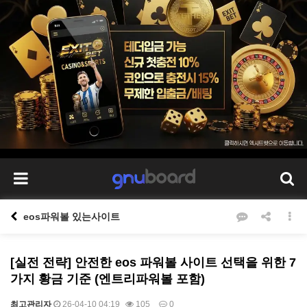
eos파워볼 있는사이트
[실전 전략] 안전한 eos 파워볼 사이트 선택을 위한 7
가지 황금 기준 (엔트리파워볼 포함)
최고관리자
26-04-10 04:19
105
0