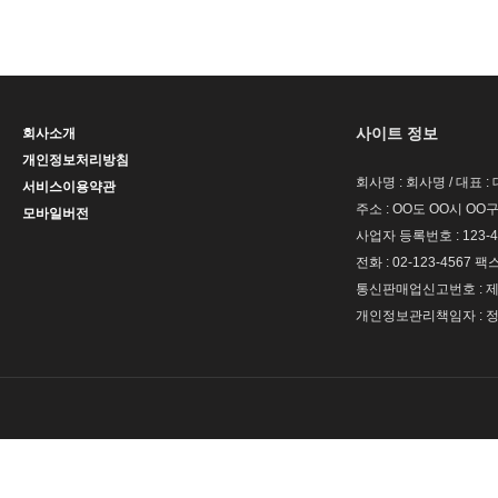
사이트 정보
회사소개
개인정보처리방침
회사명 : 회사명 / 대표 
서비스이용약관
주소 : OO도 OO시 OO구
모바일버전
사업자 등록번호 : 123-4
전화 : 02-123-4567 팩스 
통신판매업신고번호 : 제 
개인정보관리책임자 : 