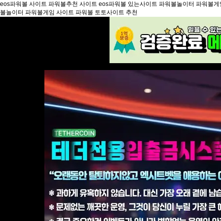
eos파워볼 사이트 파워볼추천 사이트 eos파워볼 있는사이트 파워볼놀이터 파워볼
볼놀이터 파워볼게임 사이트 파워볼 토토사이트 추천