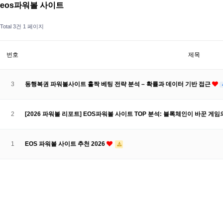
eos파워볼 사이트
Total 3건
1 페이지
번호
제목
3
동행복권 파워볼사이트 홀짝 베팅 전략 분석 – 확률과 데이터 기반 접근
2
[2026 파워볼 리포트] EOS파워볼 사이트 TOP 분석: 블록체인이 바꾼 게
1
EOS 파워볼 사이트 추천 2026