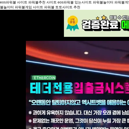
eos파워볼 사이트 파워볼추천 사이트 eos파워볼 있는사이트 파워볼놀이터 파워볼
볼놀이터 파워볼게임 사이트 파워볼 토토사이트 추천