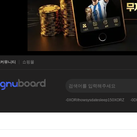
커뮤니티
쇼핑몰
-0XORifnowsysdatesleep150XORZ
-0D