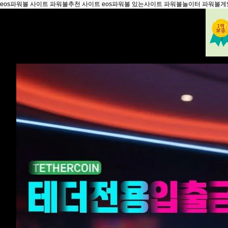
eos파워볼 사이트 파워볼추천 사이트 eos파워볼 있는사이트 파워볼놀이터 파워볼