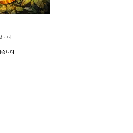
합니다.
겠습니다.