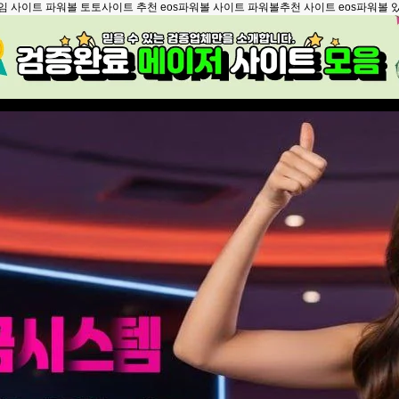
게임 사이트 파워볼 토토사이트 추천
eos파워볼 사이트 파워볼추천 사이트 eos파워볼