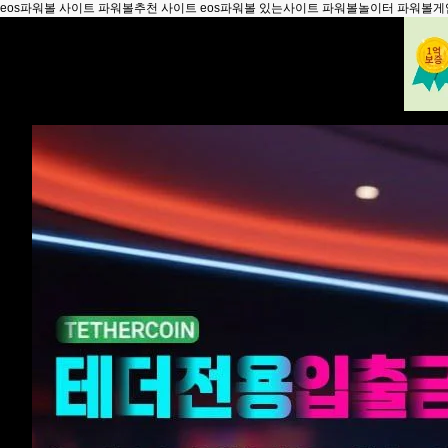
eos파워볼 사이트 파워볼추천 사이트 eos파워볼 있는사이트 파워볼놀이터 파워볼