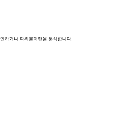
확인하거나 파워볼패턴을 분석합니다.