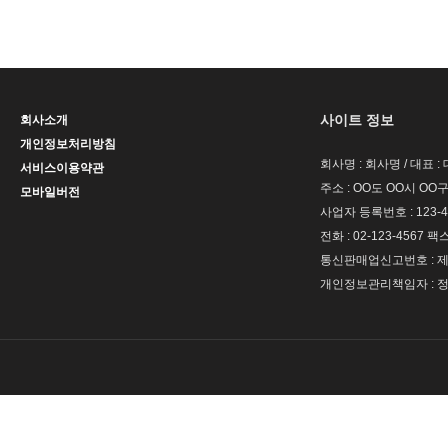
사이트 정보
회사소개
개인정보처리방침
회사명 : 회사명 / 대표 
서비스이용약관
주소 : OO도 OO시 OO구
모바일버전
사업자 등록번호 : 123-4
전화 : 02-123-4567 팩스 
통신판매업신고번호 : 제 
개인정보관리책임자 : 