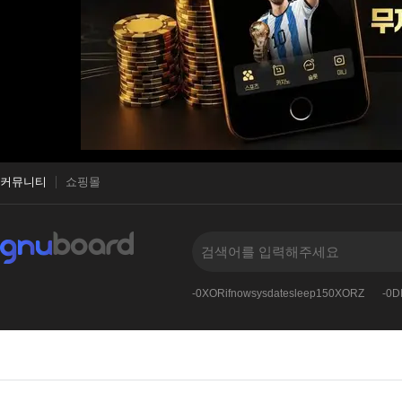
커뮤니티
쇼핑몰
-0XORifnowsysdatesleep150XORZ
-0D